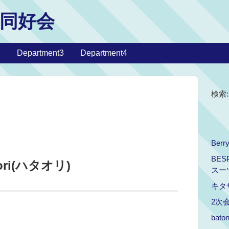
同好会
2
Department3
Department4
検索:
Berr
BES
ri(ハタオリ)
スー
キタ
2次
bat