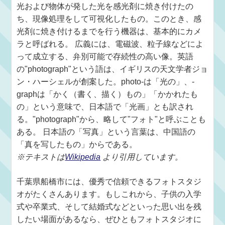
光および物体が発した光を感光剤に焼き付けたの
ち、現像処理をして可視化したもの。このとき、感
光剤に焼き付けるまでを行う機器は、基本的にカメ
ラと呼ばれる。 広義には、電磁波、粒子線などによ
って成立する、弁別可能で存続性の高い像。英語
の"photograph"という語は、イギリスの天文学者ジョ
ン・ハーシェルが創案した。photo-は「光の」、-
graphは「かく（書く、描く）もの」「かかれたも
の」という意味で、日本語で「光画」とも訳され
る。"photograph"から、略して"フォト"と呼ぶことも
ある。 日本語の「写真」という言葉は、中国語の
「真を写したもの」からである。
※テキストは
Wikipedia
より引用しています。
千葉県船橋市には、優秀で信頼できるフォトスタジ
オがたくさんあります。もしこれから、子供の入学
式や卒業式、そして結婚式などといった思い出を残
したい場面があるなら、ぜひともフォトスタジオに